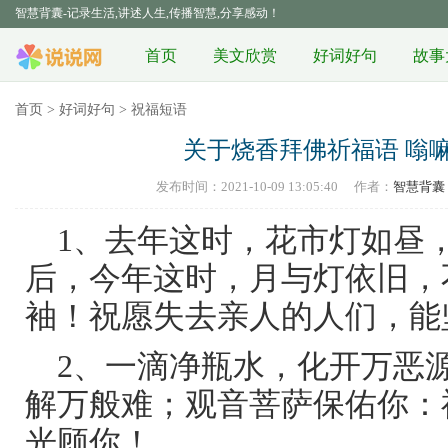
智慧背囊-记录生活,讲述人生,传播智慧,分享感动！
首页
美文欣赏
好词好句
故事
首页
>
好词好句
>
祝福短语
关于烧香拜佛祈福语 嗡
发布时间：2021-10-09 13:05:40
作者：
智慧背囊
1、去年这时，花市灯如昼
后，今年这时，月与灯依旧，
袖！祝愿失去亲人的人们，能
2、一滴净瓶水，化开万恶源
解万般难；观音菩萨保佑你：
光顾你！