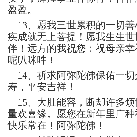
盈盈。
13、愿我三世累积的一切
疾成就无上菩提！愿我生生世
伴！远方的我祝您：祝母亲幸
呢叭咪吽！
14、祈求阿弥陀佛保佑一
寿，平安吉祥！
15、大肚能容，断却许多
量欢喜缘。愿您在新年里广种
快乐常在！阿弥陀佛！