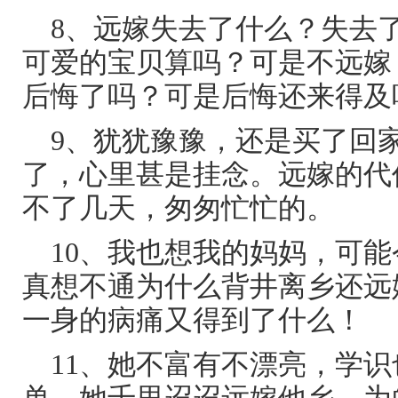
8、远嫁失去了什么？失去
可爱的宝贝算吗？可是不远嫁
后悔了吗？可是后悔还来得及
9、犹犹豫豫，还是买了回
了，心里甚是挂念。远嫁的代
不了几天，匆匆忙忙的。
10、我也想我的妈妈，可
真想不通为什么背井离乡还远
一身的病痛又得到了什么！
11、她不富有不漂亮，学