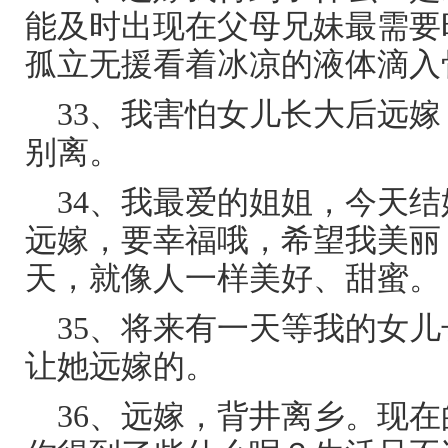
能及时出现在父母兄妹最需要
孤立无援看着冰凉的液体滴入
33、我害怕女儿长大后远
别离。
34、我最爱的姐姐，今天
远嫁，要幸福哦，希望我美丽
天，就像人一样美好、甜蜜。
35、将来有一天等我的女
让她远嫁的。
36、远嫁，背井离乡。现