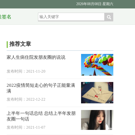
2026年08月08日 星期六
性签名
推荐文章
家人生病住院发朋友圈的说说
发布时间：2021-11-20
2022疫情简短走心的句子正能量满
满
发布时间：2022-12-22
上半年一句话总结 总结上半年发朋
友圈一句话
发布时间：2021-11-07