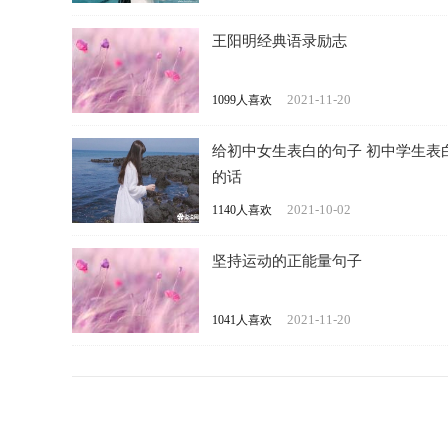
王阳明经典语录励志
2021-11-20
1099人喜欢
给初中女生表白的句子 初中学生表
的话
2021-10-02
1140人喜欢
坚持运动的正能量句子
2021-11-20
1041人喜欢