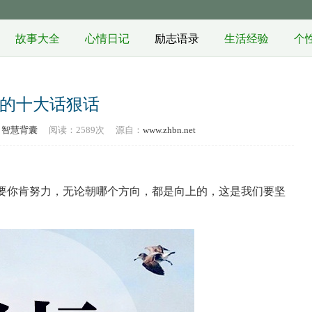
故事大全
心情日记
励志语录
生活经验
个
的十大话狠话
：
智慧背囊
阅读：2589次
源自：
www.zhbn.net
。
要你肯努力，无论朝哪个方向，都是向上的，这是我们要坚