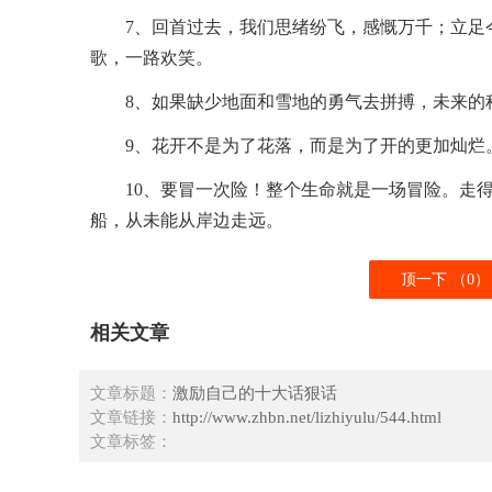
7、回首过去，我们思绪纷飞，感慨万千；立足
歌，一路欢笑。
8、如果缺少地面和雪地的勇气去拼搏，未来的
9、花开不是为了花落，而是为了开的更加灿烂
10、要冒一次险！整个生命就是一场冒险。走
船，从未能从岸边走远。
顶一下 （
0
）
相关文章
文章标题：
激励自己的十大话狠话
文章链接：
http://www.zhbn.net/lizhiyulu/544.html
文章标签：