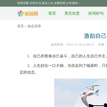
智慧背囊-记录生活,讲述人生,传播智慧,分享感动！
首页
美文欣赏
好词好句
首页
>
励志语录
激励自己
发布时间：2021-11-20 22:08:51
作者
1、自己的青春自己奋斗，自己的人生自己作主
2、人生好比一口大锅，当你走到了锅底时，只
定的信念。