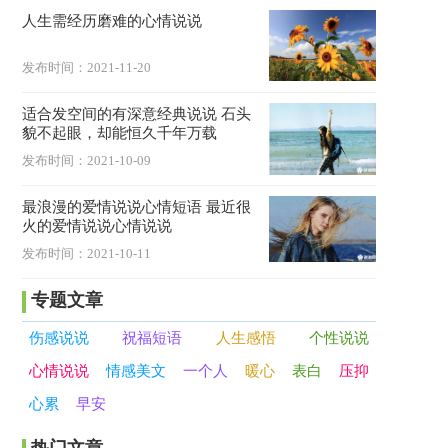
人生需经历磨难的心情说说
发布时间：2021-11-20
适合发空间的有深意经典说说 石头
貌不起眼，却能恒久千年万载
发布时间：2021-10-09
最浪漫的爱情说说心情短语 最近很
火的爱情说说心情说说
发布时间：2021-10-11
专题文章
伤感说说
祝福短语
人生感悟
个性说说
心情说说
情感美文
一个人
暖心
表白
压抑
心累
早安